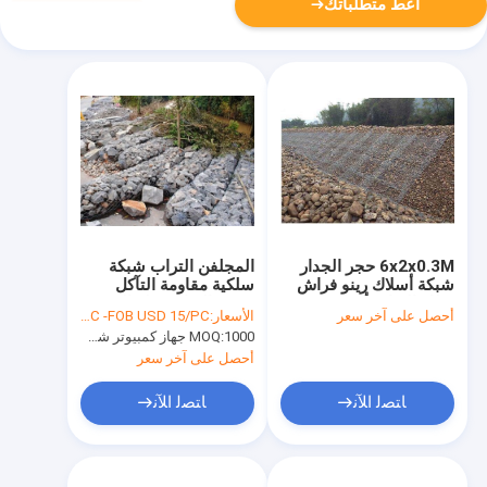
أعط متطلباتك
6x2x0.3M حجر الجدار
المجلفن التراب شبكة
شبكة أسلاك رينو فراش
سلكية مقاومة التآكل
سلك التراب أقفاص
حقيبة التراب سلة الحجر
أحصل على آخر سعر
الأسعار:
FOB USD 10/PC -FOB USD 15/PC
60x80mm
1000 جهاز كمبيوتر شخصى
MOQ:
أحصل على آخر سعر
ﺎﺘﺼﻟ ﺍﻶﻧ
ﺎﺘﺼﻟ ﺍﻶﻧ