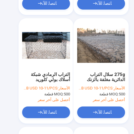
ﺎﺘﺼﻟ ﺍﻶﻧ
ﺎﺘﺼﻟ ﺍﻶﻧ
275g سلال التراب
التراب الرمادي شبكة
الدائرية مغلفة بالزنك
أسلاك بولي كلوريد
صندوق التراب
الفينيل مغلفة بسياج
الأسعار:
FOB USD 10-11/PCS
الأسعار:
FOB USD 10-11/PCS
100x120mm
التراب الجدار 100 * 120
500 قطعة
MOQ:
500 قطعة
MOQ:
مم
أحصل على آخر سعر
أحصل على آخر سعر
ﺎﺘﺼﻟ ﺍﻶﻧ
ﺎﺘﺼﻟ ﺍﻶﻧ