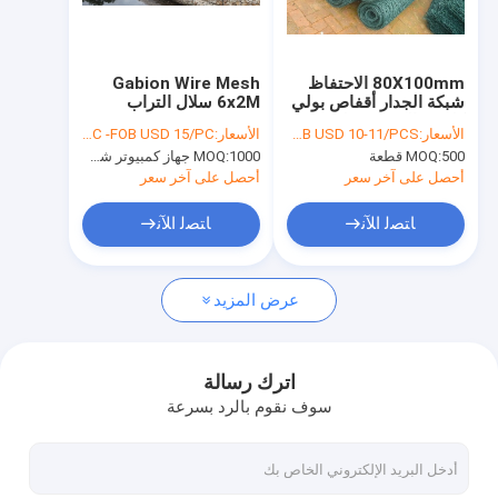
جولة في المعمل
مراقبة الجودة
80X100mm الاحتفاظ
Gabion Wire Mesh
شبكة الجدار أقفاص بولي
6x2M سلال التراب
اتصل بنا
كلوريد الفينيل مغلفة بسلة
Galfan
الأسعار:
FOB USD 10-11/PCS
الأسعار:
FOB USD 10/PC -FOB USD 15/PC
التراب لحماية المنحدر
500 قطعة
MOQ:
1000 جهاز كمبيوتر شخصى
MOQ:
اطلب اقتباس
أحصل على آخر سعر
أحصل على آخر سعر
ﺎﺘﺼﻟ ﺍﻶﻧ
ﺎﺘﺼﻟ ﺍﻶﻧ
شبكة أسلاك قفص الحجر
عرض المزيد
شبكة أسلاك التراب
توسيع شبكة الأسلاك
اترك رسالة
سوف نقوم بالرد بسرعة
شبكة أسلاك الفولاذ الملحومة
شبكة سلكية ملحومة مغلفة بـ PVC