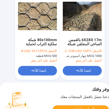
6X2X0.17m بالغمس
80x100mm شبكة
الساخن المجلفن شبكة
سلكية التراب لحماية
سلكية التراب الصلب
المنحدر / سلال التراب
الأسعار:
FOB USD 10/PC -FOB USD 15/PC
الأسعار:
FOB USD 10-11/PCS
أقفاص التراب
البلاستيكية المغلفة
1000 جهاز كمبيوتر شخصى
MOQ:
500 قطعة
MOQ:
المملوءة
أحصل على آخر سعر
أحصل على آخر سعر
ﺎﺘﺼﻟ ﺍﻶﻧ
ﺎﺘﺼﻟ ﺍﻶﻧ
وفر وقتك
دعنا نتصل بأفضل المنتجات معك.