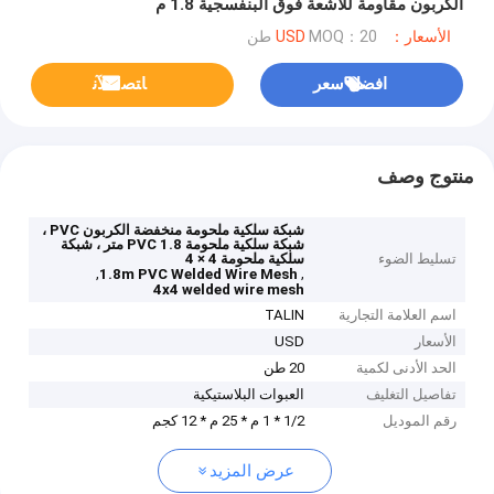
الكربون مقاومة للأشعة فوق البنفسجية 1.8 م
الأسعار：USD
MOQ：20 طن
افضل سعر
ﺎﺘﺼﻟ ﺍﻶﻧ
منتوج وصف
شبكة سلكية ملحومة منخفضة الكربون PVC ،
شبكة سلكية ملحومة PVC 1.8 متر ، شبكة
تسليط الضوء
سلكية ملحومة 4 × 4
,
,
1.8m PVC Welded Wire Mesh
4x4 welded wire mesh
اسم العلامة التجارية
TALIN
الأسعار
USD
الحد الأدنى لكمية
20 طن
تفاصيل التغليف
العبوات البلاستيكية
رقم الموديل
1/2 * 1 م * 25 م * 12 كجم
عرض المزيد