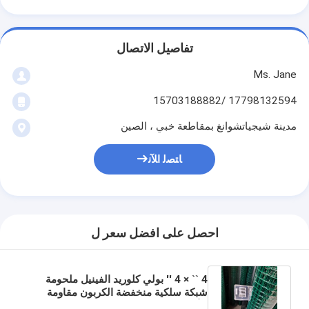
تفاصيل الاتصال
Ms. Jane
17798132594 /15703188882
مدينة شيجياتشوانغ بمقاطعة خبي ، الصين
ﺎﺘﺼﻟ ﺍﻶﻧ
احصل على افضل سعر ل
4 `` × 4 '' بولي كلوريد الفينيل ملحومة
شبكة سلكية منخفضة الكربون مقاومة
للأشعة فوق البنفسجية 1.8 م