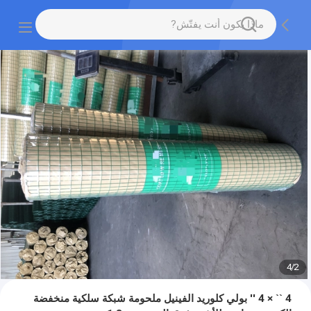
4
/
2
4 `` × 4 '' بولي كلوريد الفينيل ملحومة شبكة سلكية منخفضة