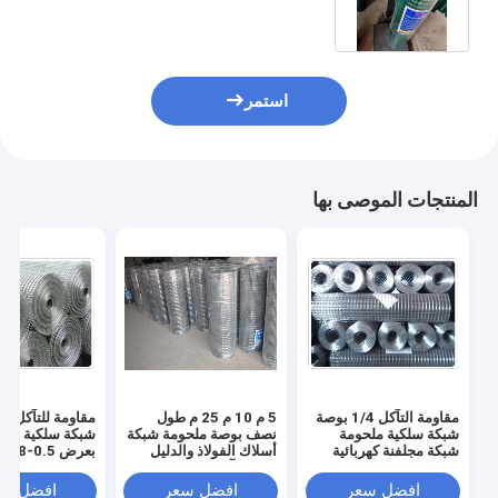
استمر
المنتجات الموصى بها
مقاومة التآكل 1/4 بوصة
5 م 10 م 25 م طول
شبكة سلكية ملحومة
نصف بوصة ملحومة شبكة
شبكة سلكية ملح
شبكة مجلفنة كهربائية
أسلاك الفولاذ والدليل
بعر
بطول 5-50 متر
على التآكل
تشكيلها بالغمس
المجلفن
افضل سعر
افضل سعر
افضل سع