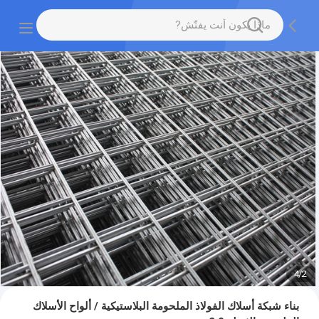
4
/
2
بناء شبكة أسلاك الفولاذ الملحومة البلاستيكية / ألواح الأسلاك