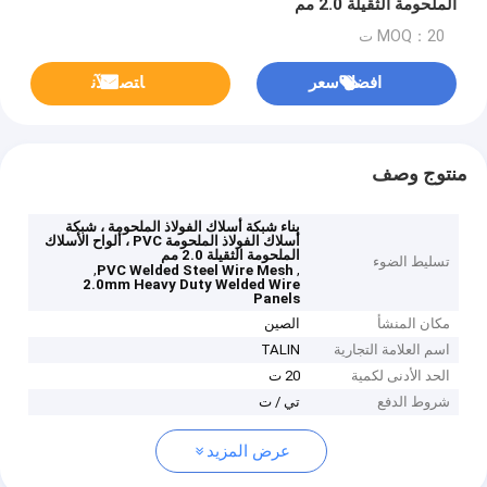
الملحومة الثقيلة 2.0 مم
MOQ：20 ت
افضل سعر
ﺎﺘﺼﻟ ﺍﻶﻧ
منتوج وصف
بناء شبكة أسلاك الفولاذ الملحومة ، شبكة
أسلاك الفولاذ الملحومة PVC ، ألواح الأسلاك
الملحومة الثقيلة 2.0 مم
تسليط الضوء
,
,
PVC Welded Steel Wire Mesh
2.0mm Heavy Duty Welded Wire
Panels
مكان المنشأ
الصين
اسم العلامة التجارية
TALIN
الحد الأدنى لكمية
20 ت
شروط الدفع
تي / ت
عرض المزيد