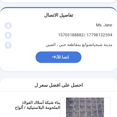
تفاصيل الاتصال
Ms. Jane
17798132594 /15703188882
مدينة شيجياتشوانغ بمقاطعة خبي ، الصين
ﺎﺘﺼﻟ ﺍﻶﻧ
احصل على افضل سعر ل
بناء شبكة أسلاك الفولاذ
الملحومة البلاستيكية / ألواح
الأسلاك الملحومة الثقيلة 2.0