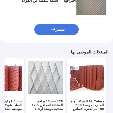
اختراقها ， شبكة سلكية من الفولاذ
المقاوم للصدأ ذات لوحة صغيرة مقاس 1
مم
استمر
المنتجات الموصى بها
RAL Colors شبكة ألواح
20 * 40mm تراجع
1.0mm ركن 
الصلب الموسعة 50 *
الساخنة المجلفن شبكة
الصلب شبكة سلك
100 مم لحفرة الأساس
معدنية موسعة ارتداء
موسعة الطلاء الأ
الداعمة للخرسانة
مقاومة
الصدأ للبناء