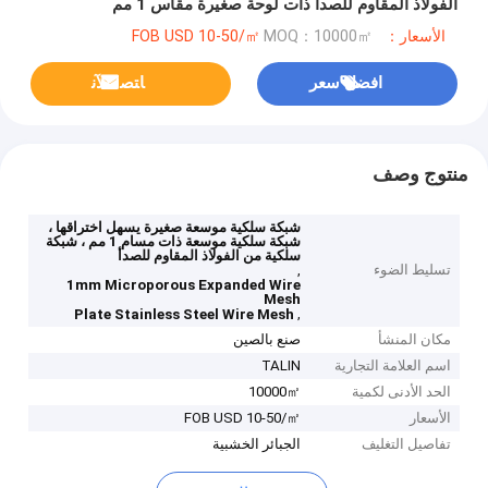
الفولاذ المقاوم للصدأ ذات لوحة صغيرة مقاس 1 مم
الأسعار：FOB USD 10-50/㎡
MOQ：10000㎡
افضل سعر
ﺎﺘﺼﻟ ﺍﻶﻧ
منتوج وصف
شبكة سلكية موسعة صغيرة يسهل اختراقها ،
شبكة سلكية موسعة ذات مسام 1 مم ، شبكة
سلكية من الفولاذ المقاوم للصدأ
تسليط الضوء
,
1mm Microporous Expanded Wire
Mesh
,
Plate Stainless Steel Wire Mesh
مكان المنشأ
صنع بالصين
اسم العلامة التجارية
TALIN
الحد الأدنى لكمية
10000㎡
الأسعار
FOB USD 10-50/㎡
تفاصيل التغليف
الجبائر الخشبية