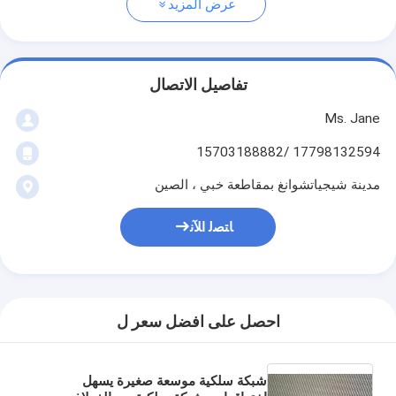
عرض المزيد
تفاصيل الاتصال
Ms. Jane
17798132594 /15703188882
مدينة شيجياتشوانغ بمقاطعة خبي ، الصين
ﺎﺘﺼﻟ ﺍﻶﻧ
احصل على افضل سعر ل
شبكة سلكية موسعة صغيرة يسهل