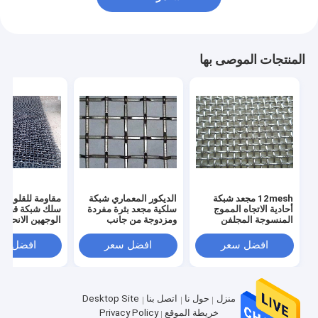
المنتجات الموصى بها
12mesh مجعد شبكة
الديكور المعماري شبكة
مقاومة للقلويات ب
أحادية الاتجاه المموج
سلكية مجعد بثرة مفردة
سلك شبكة قضيب
المنسوجة المجلفن
ومزدوجة من جانب
الوجهين الانحناء
محلول
افضل سعر
افضل سعر
افضل سع
منزل
حول نا
اتصل بنا
Desktop Site
خريطة الموقع
Privacy Policy