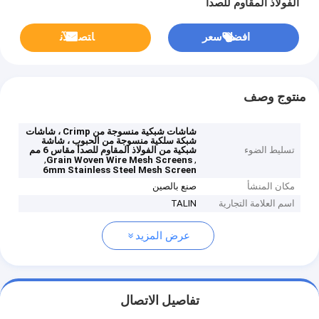
الفولاذ المقاوم للصدأ
افضل سعر
ﺎﺘﺼﻟ ﺍﻶﻧ
منتوج وصف
شاشات شبكية منسوجة من Crimp ، شاشات
شبكة سلكية منسوجة من الحبوب ، شاشة
تسليط الضوء
شبكية من الفولاذ المقاوم للصدأ مقاس 6 مم
,
,
Grain Woven Wire Mesh Screens
6mm Stainless Steel Mesh Screen
مكان المنشأ
صنع بالصين
اسم العلامة التجارية
TALIN
عرض المزيد
تفاصيل الاتصال