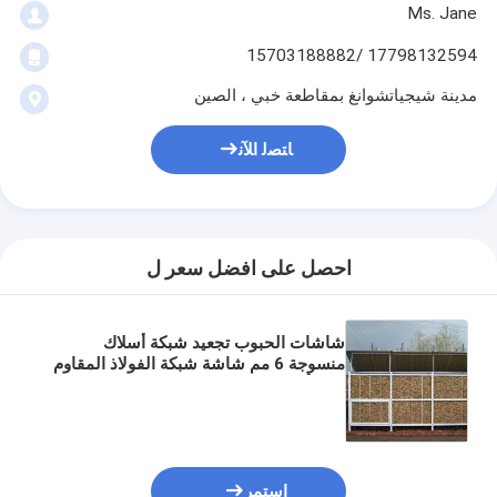
Ms. Jane
17798132594 /15703188882
مدينة شيجياتشوانغ بمقاطعة خبي ، الصين
ﺎﺘﺼﻟ ﺍﻶﻧ
احصل على افضل سعر ل
شاشات الحبوب تجعيد شبكة أسلاك
منسوجة 6 مم شاشة شبكة الفولاذ المقاوم
للصدأ
استمر