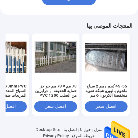
المنتجات الموصى بها
45-55 كجم / مم 2 سياج
70 مم × 73 مم حواجز
ملحوم باليورو شبكة تقوية
حماية الحديقة ， درابزين
السياج المعدني 
منخفضة الكربون 6 مم
من الصلب PVC 1200
المربعات ضفة ال
مم
البلاستيكية الدرا
افضل سعر
افضل سعر
افضل سع
منزل
حول نا
اتصل بنا
Desktop Site
خريطة الموقع
Privacy Policy