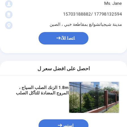
Ms. Jane
17798132594 /15703188882
مدينة شيجياتشوانغ بمقاطعة خبي ، الصين
ﺎﺘﺼﻟ ﺍﻶﻧ
احصل على افضل سعر ل
1.8m الزنك الصلب السياج ،
المروج المضادة للتآكل الصلب
شرفة السياج
استمر