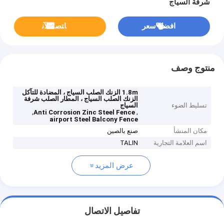
شرفة السياج
افضل سعر
ﺎﺘﺼﻟ ﺍﻶﻧ
منتوج وصف
1.8m الزنك الصلب السياج ، المضادة للتآكل
الزنك الصلب السياج ، المطار الصلب شرفة
تسليط الضوء
السياج
,
,
Anti Corrosion Zinc Steel Fence
airport Steel Balcony Fence
مكان المنشأ
صنع بالصين
اسم العلامة التجارية
TALIN
عرض المزيد
تفاصيل الاتصال