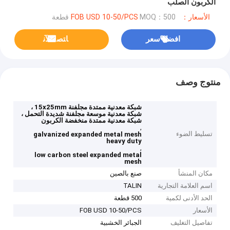
الكربون الصلب
الأسعار：FOB USD 10-50/PCS
MOQ：500 قطعة
افضل سعر
ﺎﺘﺼﻟ ﺍﻶﻧ
منتوج وصف
شبكة معدنية ممتدة مجلفنة 15x25mm ،
شبكة معدنية موسعة مجلفنة شديدة التحمل ،
شبكة معدنية ممتدة منخفضة الكربون
,
تسليط الضوء
galvanized expanded metal mesh
heavy duty
,
low carbon steel expanded metal
mesh
مكان المنشأ
صنع بالصين
اسم العلامة التجارية
TALIN
الحد الأدنى لكمية
500 قطعة
الأسعار
FOB USD 10-50/PCS
تفاصيل التغليف
الجبائر الخشبية