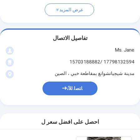
عرض المزيد
تفاصيل الاتصال
Ms. Jane
17798132594 /15703188882
مدينة شيجياتشوانغ بمقاطعة خبي ، الصين
ﺎﺘﺼﻟ ﺍﻶﻧ
احصل على افضل سعر ل