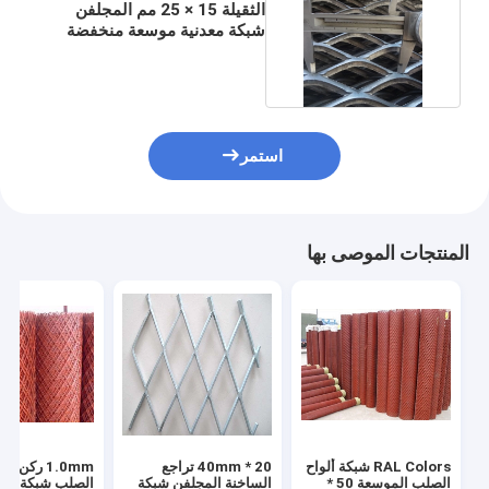
الثقيلة 15 × 25 مم المجلفن
شبكة معدنية موسعة منخفضة
الكربون الصلب
استمر
المنتجات الموصى بها
RAL Colors شبكة ألواح
20 * 40mm تراجع
1.0mm ركن 
الصلب الموسعة 50 *
الساخنة المجلفن شبكة
الصلب شبكة سلك