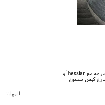
hessian أو
خارج كيس منسوج
المهلة: