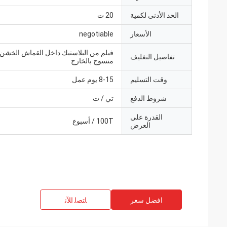
الحد الأدنى لكمية
20 ت
الأسعار
negotiable
فيلم من البلاستيك داخل القماش الخشن
تفاصيل التغليف
منسوج بالخارج
وقت التسليم
8-15 يوم عمل
شروط الدفع
تي / ت
القدرة على
100T / أسبوع
العرض
افضل سعر
ﺎﺘﺼﻟ ﺍﻶﻧ