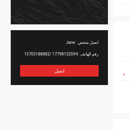
اتصل شخص :
Jane
رقم الهاتف :
17798132594 /15703188882
اتصل