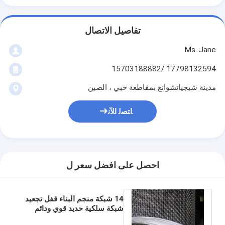
تفاصيل الاتصال
Ms. Jane
17798132594 /15703188882
مدينة شيجياتشوانغ بمقاطعة خبي ، الصين
ﺎﺘﺼﻟ ﺍﻶﻧ
احصل على افضل سعر ل
14 شبكة منجم البناء قفل تجعيد
شبكة سلكية حديد قوي ودائم