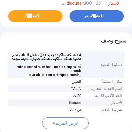
الأسعار：discuss
MOQ：20 ت
افضل سعر
ﺎﺘﺼﻟ ﺍﻶﻧ
منتوج وصف
14 شبكة سلكية تجعيد قفل ، قفل البناء منجم
تجعيد شبكة سلكية ، شبكة حديدية متينة مجعد
,
تسليط الضوء
mine construction lock crimp wire
mesh
,
durable iron crimped mesh
مكان المنشأ
الصين
اسم العلامة التجارية
TALIN
الحد الأدنى لكمية
20 ت
الأسعار
discuss
شروط الدفع
تي / ت
عرض المزيد