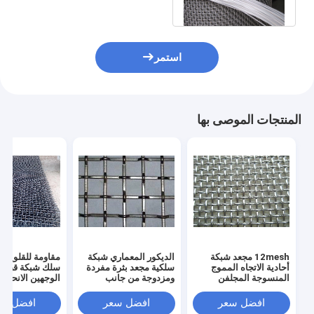
استمر
المنتجات الموصى بها
12mesh مجعد شبكة
الديكور المعماري شبكة
مقاومة للقلويات ب
أحادية الاتجاه المموج
سلكية مجعد بثرة مفردة
سلك شبكة قضيب
المنسوجة المجلفن
ومزدوجة من جانب
الوجهين الانحناء
محلول
افضل سعر
افضل سعر
افضل سع